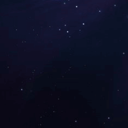
关于我们
安博在线登录官网-
定制
安博(中国)
公司介绍
定制
工厂车间
定制
螺旋叶片
生产设备
螺旋推进搅龙轴
资质荣誉
输送机系列
合作伙伴
分离滚筒系列
包装发货
辊系列
视频中心
斗式提升机系列
洗选机
壁炉
非标定制