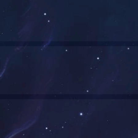
,它们的下料速度是相同的;转速是相同的.下料多少于螺距和速
较少,下料稍微多一点,单绞龙每转一圈下料一次,双绞龙每转一
可以解决下料不均匀的问题。
了不同的种类,满足客户的不同需求.今天,小编为大家介绍一下双
它们的下料速度是相同的;转速是相同的.下料多少于螺距和速度直
下料稍微多一点,单绞龙每转一圈下料一次,双绞龙每转一圈下料两
料不均匀的问题。
帮助您更好的选择绞龙叶片的种类,完成选购任务.不论您需要什
。