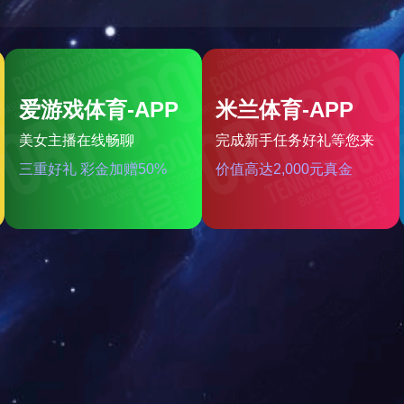
无
下一条
博在线登录官网-安博(中
始于设计 · 精于工艺 · 重在加工 · 成于装配