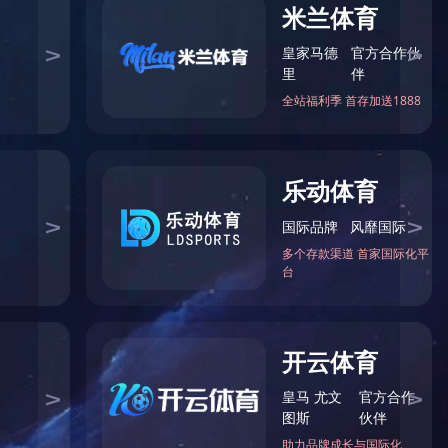
你真的了解搅龙螺旋输送机吗
绞龙螺旋输送机，不管是从名字，还是从
它的外型结构来看，都是比较小只的，所
以容易给用户带来一种错觉，觉得绞龙螺
旋输送机中看不中用。其实则不然，它是
一种通过螺旋轴旋转从而带动物料输送的
搅龙螺旋输送机的结
装置，可水平、倾斜输送。下面我们就从
构原理与应用范围
结构、特色等两方面来重点说说吧！
无轴搅龙的优势