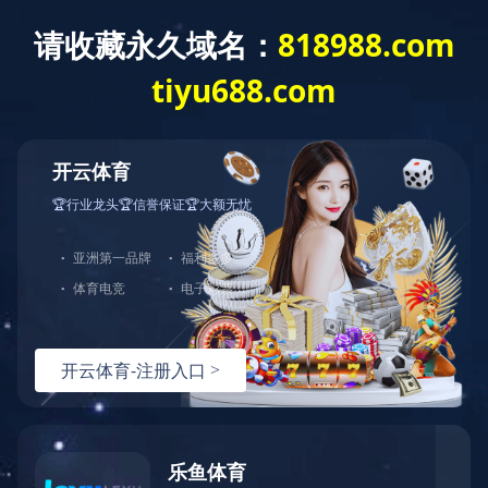
安博在线登录官网
language
安博在线登录
官网
关于我们
产品中心
安博在线登
Products
录官网-安博
安博在线登录官网
全部分类
(中国)