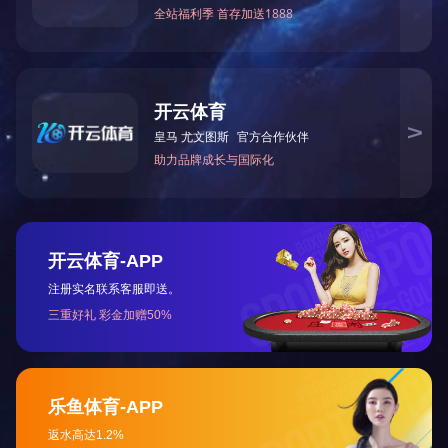
安博在线登录官网-安博(中国)
始于设计 · 精于工艺 · 重在加工 · 成于装配
提交留言
联系方式
地址：河北省石家庄经济技术开发区松江路199号