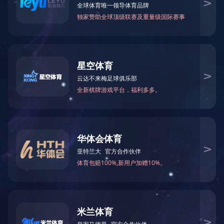
定制服务
多领域金属材料应用解决方案
解决方案
安博在线登录官网-安博(中国) 在多领域金属材料应
用方面具有丰富的经验，我们能够根据客户的具体
新闻动态
需求，提供从材料选择、加工制造到成品应用解决
方案。
联系我们
智能自动化物流输送系统解决方案
随着物流行业的快速发展，智能自动化物流输送系
统已成为提高物流效率、降低物流成本的关键。安
博在线登录官网-安博(中国) 凭借其在智能自动化物
流输送设备方面的研发与生产经验，为客户提供智